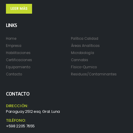
LEER MÁS
LINKS
Home
Política Calidad
Empresa
Áreas Analíticas
Habilitaciones
Microbiología
Certificaciones
Cannabis
Equipamiento
Físico-Qumico
Contacto
Residuos/Contaminantes
CONTACTO
DIRECCIÓN:
Paraguay 2512 esq. Gral. Luna
TELÉFONO:
+598 2205 7655