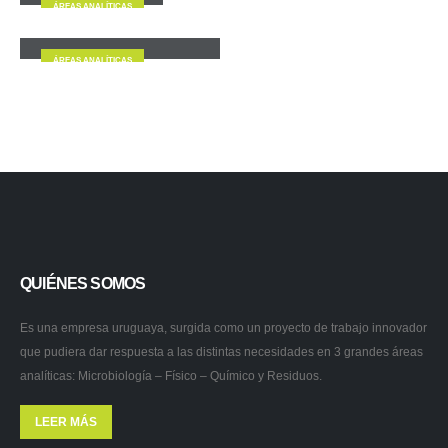
ÁREAS ANALÍTICAS
Residuos/Contaminantes
ÁREAS ANALÍTICAS
QUIÉNES SOMOS
Es una empresa uruguaya, surgida como un proyecto de trabajo innovador
que pudiera dar respuesta a las distintas necesidades en 3 grandes áreas
analíticas: Microbiología – Físico – Químico y Residuos.
LEER MÁS