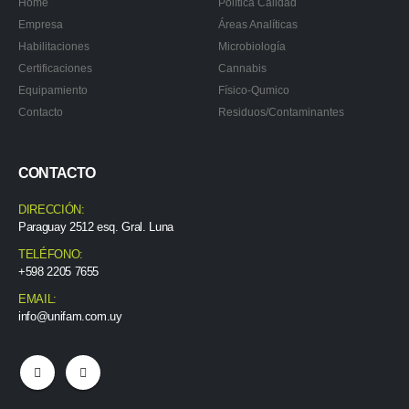
Home
Política Calidad
Empresa
Áreas Analíticas
Habilitaciones
Microbiología
Certificaciones
Cannabis
Equipamiento
Físico-Qumico
Contacto
Residuos/Contaminantes
CONTACTO
DIRECCIÓN:
Paraguay 2512 esq. Gral. Luna
TELÉFONO:
+598 2205 7655
EMAIL:
info@unifam.com.uy