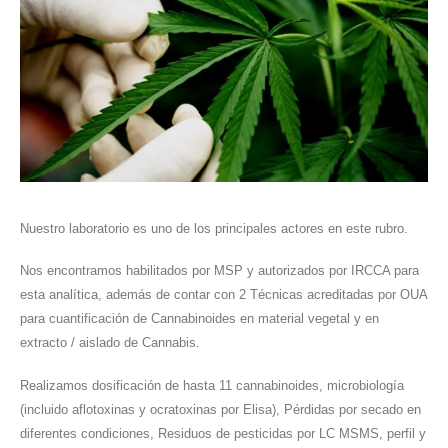
Nuestro laboratorio es uno de los principales actores en este rubro.
Nos encontramos habilitados por MSP y autorizados por IRCCA para
esta analítica, además de contar con 2 Técnicas acreditadas por OUA
para cuantificación de Cannabinoides en material vegetal y en
extracto / aislado de Cannabis.
Realizamos dosificación de hasta 11 cannabinoides, microbiología
(incluido aflotoxinas y ocratoxinas por Elisa), Pérdidas por secado en
diferentes condiciones, Residuos de pesticidas por LC MSMS, perfil y