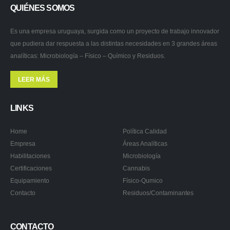
QUIÉNES SOMOS
Es una empresa uruguaya, surgida como un proyecto de trabajo innovador
que pudiera dar respuesta a las distintas necesidades en 3 grandes áreas
analíticas: Microbiología – Físico – Químico y Residuos.
LEER MÁS
LINKS
Home
Política Calidad
Empresa
Áreas Analíticas
Habilitaciones
Microbiología
Certificaciones
Cannabis
Equipamiento
Físico-Qumico
Contacto
Residuos/Contaminantes
CONTACTO