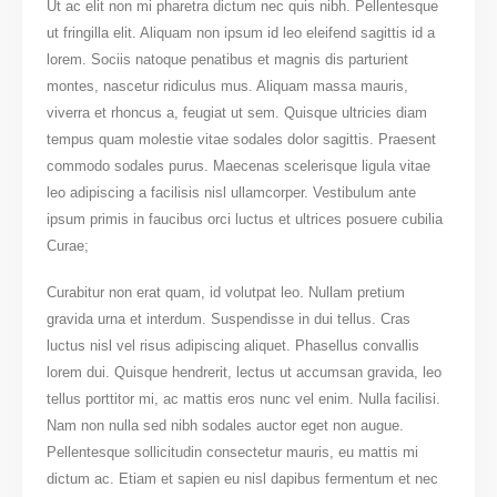
Ut ac elit non mi pharetra dictum nec quis nibh. Pellentesque
ut fringilla elit. Aliquam non ipsum id leo eleifend sagittis id a
lorem. Sociis natoque penatibus et magnis dis parturient
montes, nascetur ridiculus mus. Aliquam massa mauris,
viverra et rhoncus a, feugiat ut sem. Quisque ultricies diam
tempus quam molestie vitae sodales dolor sagittis. Praesent
commodo sodales purus. Maecenas scelerisque ligula vitae
leo adipiscing a facilisis nisl ullamcorper. Vestibulum ante
ipsum primis in faucibus orci luctus et ultrices posuere cubilia
Curae;
Curabitur non erat quam, id volutpat leo. Nullam pretium
gravida urna et interdum. Suspendisse in dui tellus. Cras
luctus nisl vel risus adipiscing aliquet. Phasellus convallis
lorem dui. Quisque hendrerit, lectus ut accumsan gravida, leo
tellus porttitor mi, ac mattis eros nunc vel enim. Nulla facilisi.
Nam non nulla sed nibh sodales auctor eget non augue.
Pellentesque sollicitudin consectetur mauris, eu mattis mi
dictum ac. Etiam et sapien eu nisl dapibus fermentum et nec