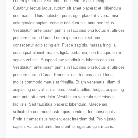
Lorem ipsum dolor sit amet, consectetur adipiscing elit.
Curabitur lectus lacus, rutrum sit amet placerat et, bibendum
nec mauris. Duis molestie, purus eget placerat viverra, nisi
odio gravida sapien, congue tincidunt nisl ante nec tellus.
Vestibulum ante ipsum primis in faucibus orci luctus et ultrices
posuere cubilia Curae; Lorem ipsum dolor sit amet,
consectetur adipiscing elit. Fusce sagittis, massa fringilla
consequat blandit, mauris ligula porta nisi, non tristique enim
sapien vel nisl. Suspendisse vestibulum lobortis dapibus.
Vestibulum ante ipsum primis in faucibus orci luctus et ultrices
posuere cubilia Curae; Praesent nec tempus nibh. Donec
mollis commodo metus et fringilla. Etiam venenatis, diam id
adipiscing convallis, nisi eros lobortis tellus, feugiat adipiscing
ante ante sit amet dolor. Vestibulum vehicula scelerisque
facilisis. Sed faucibus placerat bibendum. Maecenas
sollicitudin commodo justo, quis hendrerit leo consequat ac.
Proin sit amet risus sapien, eget interdum dui. Proin justo
sapien, varius sit amet hendrerit id, egestas quis mauris.