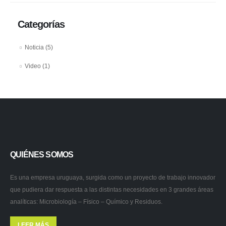
Categorías
Noticia
(5)
Video
(1)
QUIÉNES SOMOS
Es una empresa uruguaya, surgida como un proyecto de trabajo innovador
que pudiera dar respuesta a las distintas necesidades en 3 grandes áreas
analíticas: Microbiología – Físico – Químico y Residuos.
LEER MÁS