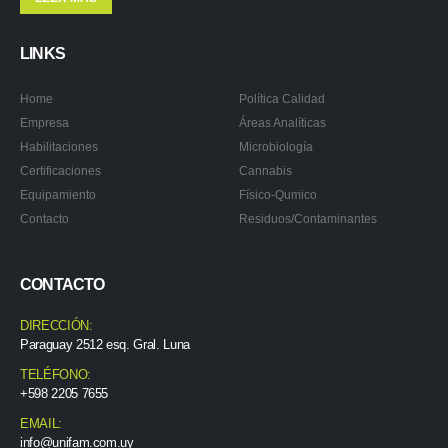
LINKS
Home
Política Calidad
Empresa
Áreas Analíticas
Habilitaciones
Microbiología
Certificaciones
Cannabis
Equipamiento
Físico-Qumico
Contacto
Residuos/Contaminantes
CONTACTO
DIRECCIÓN:
Paraguay 2512 esq. Gral. Luna
TELÉFONO:
+598 2205 7655
EMAIL:
info@unifam.com.uy