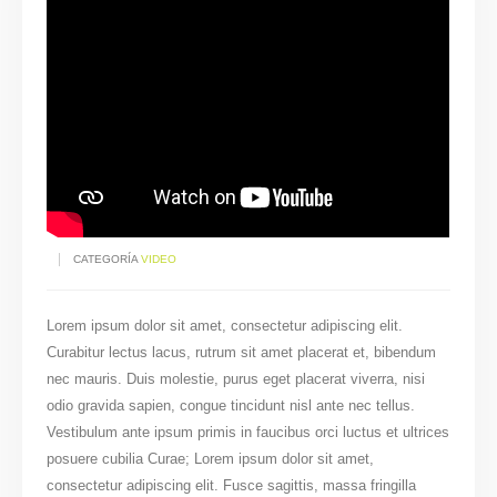
CATEGORÍA
VIDEO
Lorem ipsum dolor sit amet, consectetur adipiscing elit.
Curabitur lectus lacus, rutrum sit amet placerat et, bibendum
nec mauris. Duis molestie, purus eget placerat viverra, nisi
odio gravida sapien, congue tincidunt nisl ante nec tellus.
Vestibulum ante ipsum primis in faucibus orci luctus et ultrices
posuere cubilia Curae; Lorem ipsum dolor sit amet,
consectetur adipiscing elit. Fusce sagittis, massa fringilla