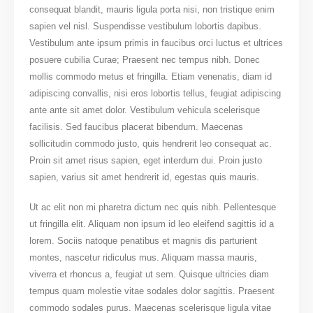
consequat blandit, mauris ligula porta nisi, non tristique enim
sapien vel nisl. Suspendisse vestibulum lobortis dapibus.
Vestibulum ante ipsum primis in faucibus orci luctus et ultrices
posuere cubilia Curae; Praesent nec tempus nibh. Donec
mollis commodo metus et fringilla. Etiam venenatis, diam id
adipiscing convallis, nisi eros lobortis tellus, feugiat adipiscing
ante ante sit amet dolor. Vestibulum vehicula scelerisque
facilisis. Sed faucibus placerat bibendum. Maecenas
sollicitudin commodo justo, quis hendrerit leo consequat ac.
Proin sit amet risus sapien, eget interdum dui. Proin justo
sapien, varius sit amet hendrerit id, egestas quis mauris.
Ut ac elit non mi pharetra dictum nec quis nibh. Pellentesque
ut fringilla elit. Aliquam non ipsum id leo eleifend sagittis id a
lorem. Sociis natoque penatibus et magnis dis parturient
montes, nascetur ridiculus mus. Aliquam massa mauris,
viverra et rhoncus a, feugiat ut sem. Quisque ultricies diam
tempus quam molestie vitae sodales dolor sagittis. Praesent
commodo sodales purus. Maecenas scelerisque ligula vitae