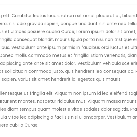
 elit. Curabitur lectus lacus, rutrum sit amet placerat et, bibe
ra, nisi odio gravida sapien, congue tincidunt nisl ante nec tellu
us et ultrices posuere cubilia Curae; Lorem ipsum dolor sit amet,
ingilla consequat blandit, mauris ligula porta nisi, non tristique 
pibus. Vestibulum ante ipsum primis in faucibus orci luctus et ult
Donec mollis commodo metus et fringilla. Etiam venenatis, diam
iat adipiscing ante ante sit amet dolor. Vestibulum vehicula sceler
s sollicitudin commodo justo, quis hendrerit leo consequat ac. 
o sapien, varius sit amet hendrerit id, egestas quis mauris.
entesque ut fringilla elit. Aliquam non ipsum id leo eleifend sagit
arturient montes, nascetur ridiculus mus. Aliquam massa mauris
icies diam tempus quam molestie vitae sodales dolor sagittis. Pr
 vitae leo adipiscing a facilisis nisl ullamcorper. Vestibulum a
uere cubilia Curae;