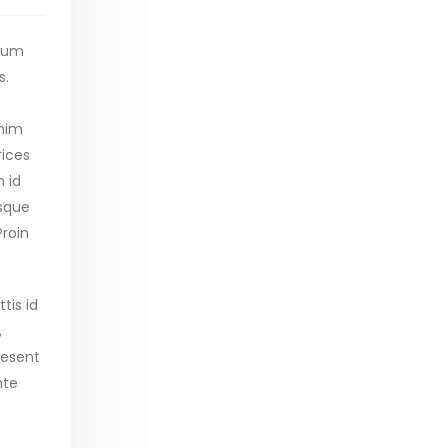
ndum
s.
enim
rices
 id
isque
Proin
tis id
,
aesent
nte