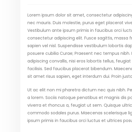
Lorem ipsum dolor sit amet, consectetur adipiscing
nec mauris. Duis molestie, purus eget placerat viver
Vestibulum ante ipsum primis in faucibus orci luct
consectetur adipiscing elit. Fusce sagittis, massa fr
sapien vel nisl. Suspendisse vestibulum lobortis da
posuere cubilia Curae; Praesent nec tempus nibh. 
adipiscing convallis, nisi eros lobortis tellus, feug
facilisis. Sed faucibus placerat bibendum. Maecena
sit amet risus sapien, eget interdum dui. Proin just
Ut ac elit non mi pharetra dictum nec quis nibh. Pell
a lorem. Sociis natoque penatibus et magnis dis p
viverra et rhoncus a, feugiat ut sem. Quisque ultr
commodo sodales purus. Maecenas scelerisque ligula
ipsum primis in faucibus orci luctus et ultrices pos