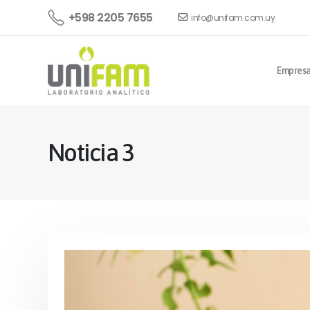
+598 2205 7655
info@unifam.com.uy
Empres
Noticia 3