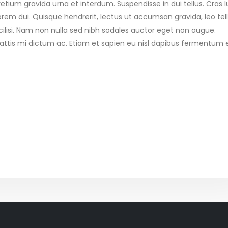
etium gravida urna et interdum. Suspendisse in dui tellus. Cras 
s lorem dui. Quisque hendrerit, lectus ut accumsan gravida, leo tel
acilisi. Nam non nulla sed nibh sodales auctor eget non augue.
mattis mi dictum ac. Etiam et sapien eu nisl dapibus fermentum 