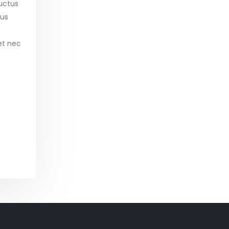
luctus
lus
et nec